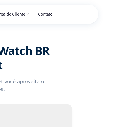
rea do Cliente
Contato
 Watch BR
t
t você aproveita os
s.