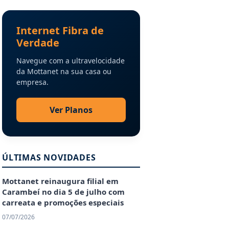
Internet Fibra de
Verdade
Navegue com a ultravelocidade
da Mottanet na sua casa ou
empresa.
Ver Planos
ÚLTIMAS NOVIDADES
Mottanet reinaugura filial em
Carambeí no dia 5 de julho com
carreata e promoções especiais
07/07/2026