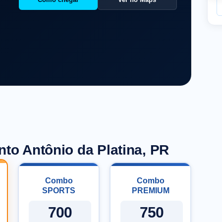
Como chegar
Ver no Maps
nto Antônio da Platina, PR
Combo
Combo
SPORTS
PREMIUM
700
750