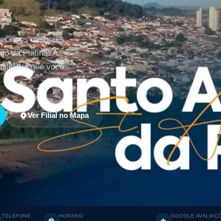
hecer os melhores
io da Platina! A
bilidade que você
Ver Filial no Mapa
TELEFONE
HORÁRIO
GOOGLE AVALIAÇ