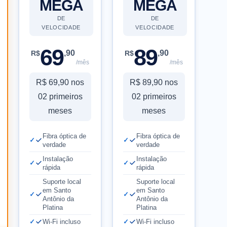
MEGA
MEGA
DE
DE
VELOCIDADE
VELOCIDADE
69
89
,90
,90
R$
R$
/mês
/mês
R$ 69,90 nos
R$ 89,90 nos
02 primeiros
02 primeiros
meses
meses
Fibra óptica de
Fibra óptica de
verdade
verdade
Instalação
Instalação
rápida
rápida
Suporte local
Suporte local
em Santo
em Santo
Antônio da
Antônio da
Platina
Platina
Wi-Fi incluso
Wi-Fi incluso