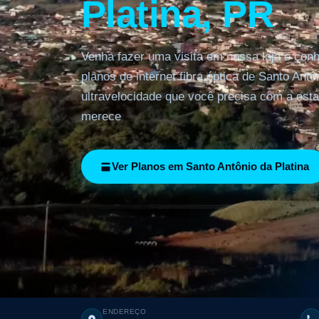
Platina, PR
Venha fazer uma visita em nossa loja e con
planos de internet fibra óptica de Santo Antôn
ultravelocidade que você precisa com a esta
merece
Ver Planos em Santo Antônio da Platina
45 mil
Habitantes
5,0
Avaliação Google
1 avaliações
1000 Mbps
Velocidade máxima
331 km
Da capital
ENDEREÇO