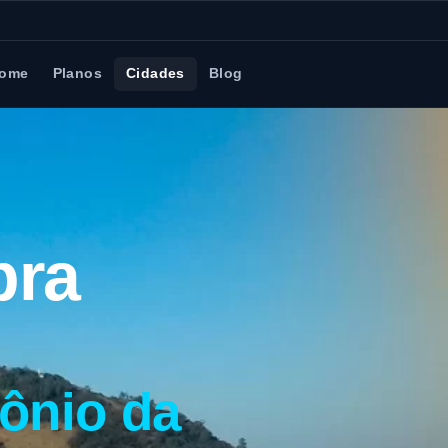
ome
Planos
Cidades
Blog
bra
ônio da