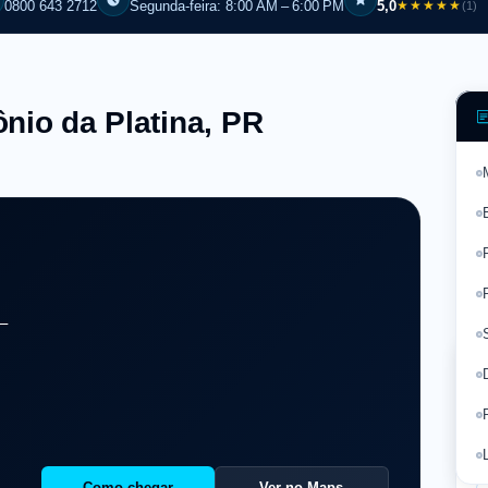
0800 643 2712
Segunda-feira: 8:00 AM – 6:00 PM
5,0
★★★★★
(1)
nio da Platina, PR
 –
⭐