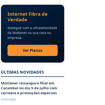
Internet Fibra de
Verdade
Navegue com a ultravelocidade
da Mottanet na sua casa ou
empresa.
Ver Planos
ÚLTIMAS NOVIDADES
Mottanet reinaugura filial em
Carambeí no dia 5 de julho com
carreata e promoções especiais
07/07/2026