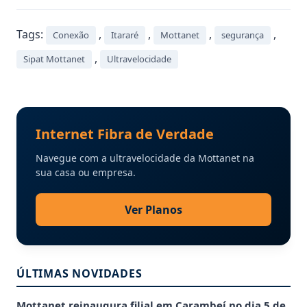
Tags:
,
,
,
,
Conexão
Itararé
Mottanet
segurança
,
Sipat Mottanet
Ultravelocidade
Internet Fibra de Verdade
Navegue com a ultravelocidade da Mottanet na
sua casa ou empresa.
Ver Planos
ÚLTIMAS NOVIDADES
Mottanet reinaugura filial em Carambeí no dia 5 de